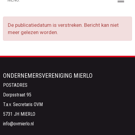
MENU:
Toggle
De publicatiedatum is verstreken. Bericht kan niet
meer gelezen worden.
ONDERNEMERSVERENIGING MIERLO
POSTADRES
Dorpsstraat 95
T.a.v. Secretaris OVM
5731 JH MIERLO
ofni
@ovmierlo.nl